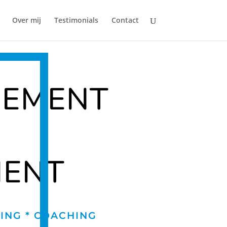
Over mij
Testimonials
Contact
GEMENT
MENT
NING * COACHING